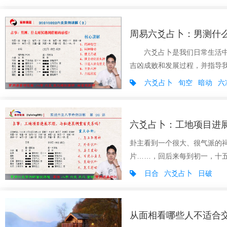
周易六爻占卜：男测什
六爻占卜是我们日常生活中常
吉凶成败和发展过程，并指导我
六爻占卜
旬空
暗动
六
六爻占卜：工地项目进
卦主看到一个很大、很气派的
片……，回后来每到初一，十五
日合
六爻占卜
日破
从面相看哪些人不适合