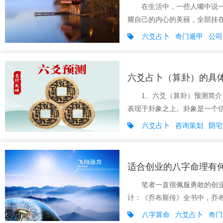
在生活中，一些人嘴中说一套
耀自己的内心的美丽，全部挂在
六爻占卜
奇门遁甲
公司
六爻占卜（算卦）的具
1、六爻（算卦）预测简介：
表现于卦象之上。卦象是一个信
六爻占卜
咨询策划
阴宅
适合创业的八字命理有
笔者一直很佩服勇敢的创业者
计：《乔布斯传》全书中，乔布斯
八字算命
六爻占卜
奇门