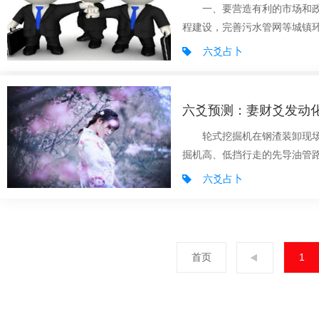
一、要营造有利的市场和政
程建设，完善污水管网等城镇环
六爻占卜
六爻预测：妻财爻发动
轮式挖掘机在钢渣装卸现场工
掘机高、低挡行走的先导油管路
六爻占卜
首页
1