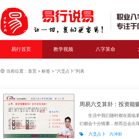
易行首页
教学视频
八字算命
当前位置：
首页
>
标签
> “六爻占卜”列表
周易六爻算卦：投资能
生活中我们随时都在面临着选
们都会十分慎重，然而总会出现“
六爻占卜
六冲卦