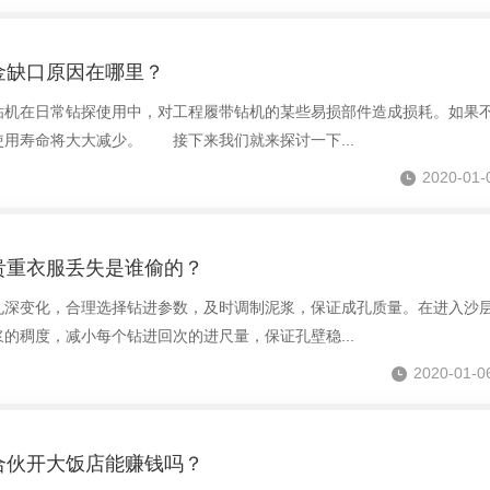
金缺口原因在哪里？
钻机在日常钻探使用中，对工程履带钻机的某些易损部件造成损耗。如果
用寿命将大大减少。 接下来我们就来探讨一下...
2020-01-
贵重衣服丢失是谁偷的？
孔深变化，合理选择钻进参数，及时调制泥浆，保证成孔质量。在进入沙
的稠度，减小每个钻进回次的进尺量，保证孔壁稳...
2020-01-0
合伙开大饭店能赚钱吗？