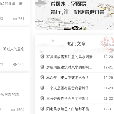
自己的真诚，炫
23
751
热门文章
，通过人的意念
家具摆放需要注意的风水因素
12-20
23
969
房屋周围建筑对风水的影响...
12-21
本命年、犯太岁该怎么办？...
12-29
一个人是否有富贵命看脖子...
11-23
一项有趣的统
三分钟教你学会八字推断！
11-22
阳宅风水禁忌：白给都不能...
12-31
2
1504