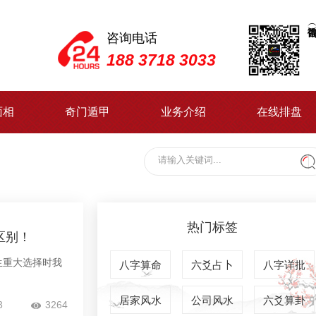
咨询电话
188 3718 3033
面相
奇门遁甲
业务介绍
在线排盘
热门标签
区别！
生重大选择时我
八字算命
六爻占卜
八字详批
居家风水
公司风水
六爻算卦
3
3264