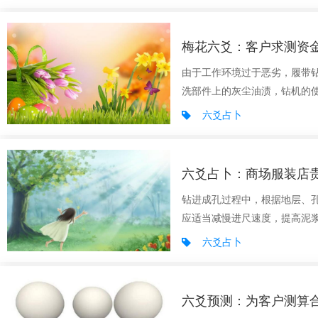
梅花六爻：客户求测资
由于工作环境过于恶劣，履带
洗部件上的灰尘油渍，钻机的使
六爻占卜
六爻占卜：商场服装店
钻进成孔过程中，根据地层、
应适当减慢进尺速度，提高泥浆
六爻占卜
六爻预测：为客户测算