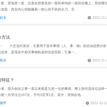
，背地里一套，总喜欢把善良的一面和单纯的一面挂在嘴上，而炫耀
表面，其实内心却隐藏着一把心存不轨的尖刀。非...
起名
2021-11-
体方法
 六爻也叫算卦，主要用于某件事情（人、事、物）的吉凶趋势分析
息体，是现实中相关事物轨迹的信息投影，它像一...
风水
2021-11-
何特征？
，因为创业之事一直以来都是九死一生的事情。网上曾经流传过这样
一共哭泣过157次，平均3页哭1次。其中，哭倒在地...
遁甲
2021-11-2