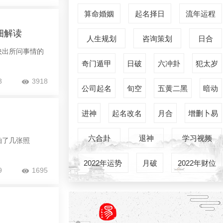
算命婚姻
起名择日
流年运程
细解读
人生规划
咨询策划
日合
映出所问事情的
奇门遁甲
日破
六冲卦
犯太岁
3
3918
公司起名
旬空
五黄二黑
暗动
进神
起名改名
月合
增删卜易
六合卦
退神
学习视频
拍了几张照
2022年运势
月破
2022年财位
9
1695