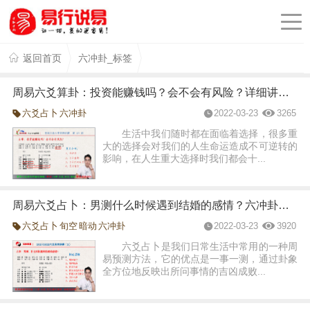
返回首页
六冲卦_标签
周易六爻算卦：投资能赚钱吗？会不会有风险？详细讲解主卦六冲与变卦六冲的区别！
六爻占卜
六冲卦
2022-03-23
3265
生活中我们随时都在面临着选择，很多重
大的选择会对我们的人生命运造成不可逆转的
影响，在人生重大选择时我们都会十...
周易六爻占卜：男测什么时候遇到结婚的感情？六冲卦及旬空、反吟、暗动的详细解读
六爻占卜
旬空
暗动
六冲卦
2022-03-23
3920
六爻占卜是我们日常生活中常用的一种周
易预测方法，它的优点是一事一测，通过卦象
全方位地反映出所问事情的吉凶成败...