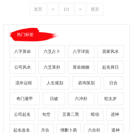
首页
<
1/1
>
尾页
热门标签
八字算命
六爻占卜
八字详批
居家风水
公司风水
六爻算卦
算命婚姻
起名择日
流年运程
人生规划
咨询策划
日合
奇门遁甲
日破
六冲卦
犯太岁
公司起名
旬空
五黄二黑
暗动
进神
起名改名
月合
增删卜易
六合卦
退神