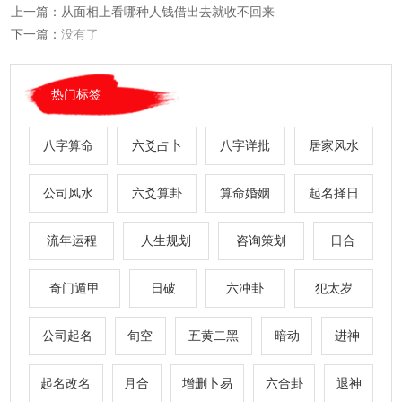
上一篇：
从面相上看哪种人钱借出去就收不回来
下一篇：
没有了
热门标签
八字算命
六爻占卜
八字详批
居家风水
公司风水
六爻算卦
算命婚姻
起名择日
流年运程
人生规划
咨询策划
日合
奇门遁甲
日破
六冲卦
犯太岁
公司起名
旬空
五黄二黑
暗动
进神
起名改名
月合
增删卜易
六合卦
退神