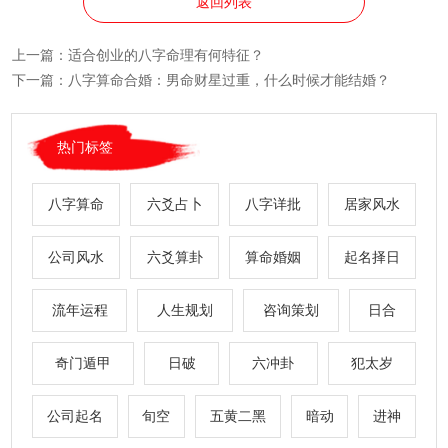
返回列表
上一篇：
适合创业的八字命理有何特征？
下一篇：
八字算命合婚：男命财星过重，什么时候才能结婚？
热门标签
八字算命
六爻占卜
八字详批
居家风水
公司风水
六爻算卦
算命婚姻
起名择日
流年运程
人生规划
咨询策划
日合
奇门遁甲
日破
六冲卦
犯太岁
公司起名
旬空
五黄二黑
暗动
进神