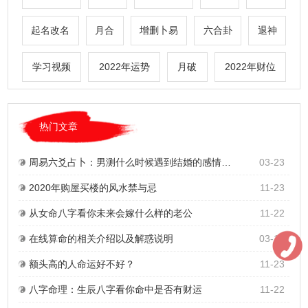
起名改名
月合
增删卜易
六合卦
退神
学习视频
2022年运势
月破
2022年财位
热门文章
周易六爻占卜：男测什么时候遇到结婚的感情？六冲卦及旬空、反吟、暗动的详细解读
03-23
2020年购屋买楼的风水禁与忌
11-23
从女命八字看你未来会嫁什么样的老公
11-22
在线算命的相关介绍以及解惑说明
03-10
额头高的人命运好不好？
11-23
八字命理：生辰八字看你命中是否有财运
11-22