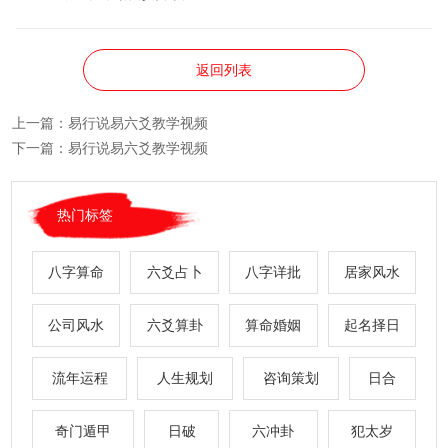
返回列表
上一篇：
易行说易六爻教学视频
下一篇：
易行说易六爻教学视频
热门标签
八字算命
六爻占卜
八字详批
居家风水
公司风水
六爻算卦
算命婚姻
起名择日
流年运程
人生规划
咨询策划
日合
奇门遁甲
日破
六冲卦
犯太岁