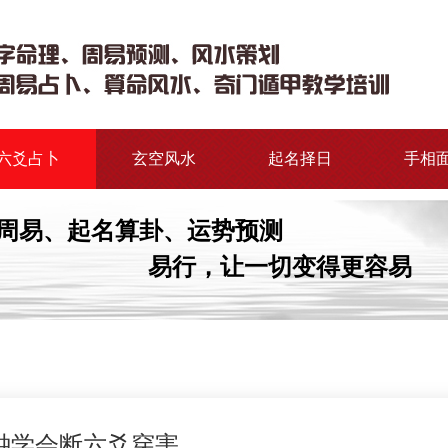
六爻占卜
玄空风水
起名择日
手相
周易、起名算卦、运势预测
易行，让一切变得更容易
钟学会断六爻穿害