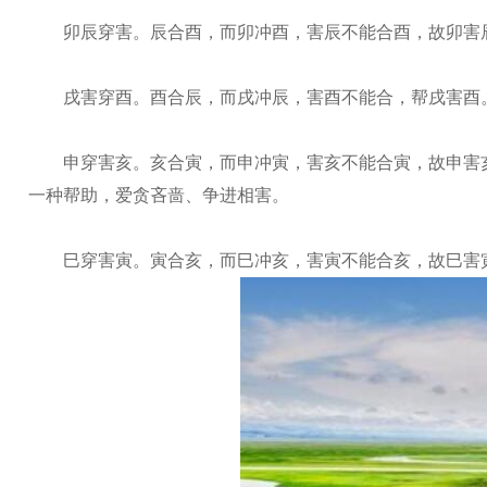
卯辰穿害。辰合酉，而卯冲酉，害辰不能合酉，故卯害辰
戌害穿酉。酉合辰，而戌冲辰，害酉不能合，帮戌害酉。
申穿害亥。亥合寅，而申冲寅，害亥不能合寅，故申害亥
一种帮助，爱贪吝啬、争进相害。
巳穿害寅。寅合亥，而巳冲亥，害寅不能合亥，故巳害寅