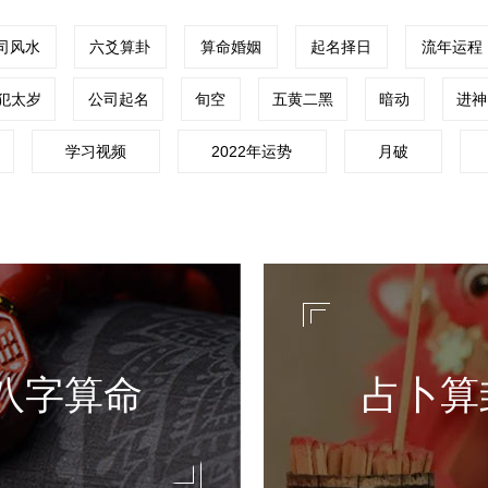
司风水
六爻算卦
算命婚姻
起名择日
流年运程
犯太岁
公司起名
旬空
五黄二黑
暗动
进神
学习视频
2022年运势
月破
起名改名
手相面
起名改名
手相面
根据八字五行来推测出一个人的
八字算命是根据八字五行来
、爱情等运势，是一种历史悠久
事业、财运、爱情等运势，
。
的算命方法。
查看更多
查看更多