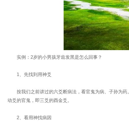
实例：2岁的小男孩牙齿发黑是怎么回事？
1、先找到用神爻
按我们之前讲过的六爻断病法，看官鬼为病、子孙为药。
动爻的官鬼，即三爻的酉金爻。
2、看用神找病因