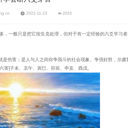
ng.cn
2021-11-23
2033
不多，一般只是把它按生克处理，但对于有一定经验的六爻学习者
是伤害；是人与人之间你争我斗的社会现象。争强好胜，尔虞
六害]子未、丑午、寅巳、卯辰、申亥、酉戊。