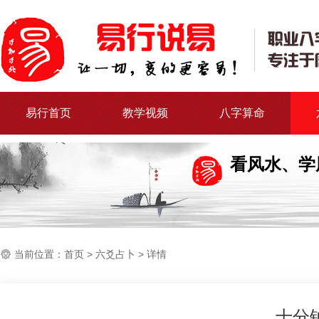
易行首页
教学视频
八字算命
看风水、学
当前位置：
首页
>
六爻占卜
> 详情
十分