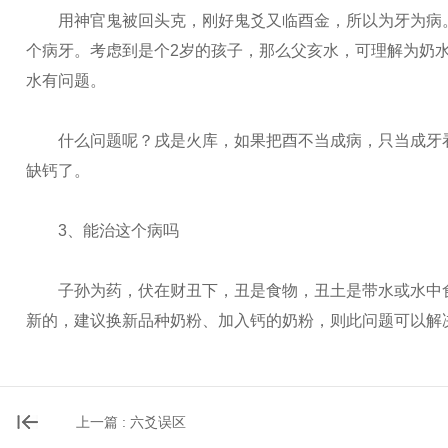
用神官鬼被回头克，刚好鬼爻又临酉金，所以为牙为病。
个病牙。考虑到是个2岁的孩子，那么父亥水，可理解为奶
水有问题。
什么问题呢？戌是火库，如果把酉不当成病，只当成牙看
缺钙了。
3、能治这个病吗
子孙为药，伏在财丑下，丑是食物，丑土是带水或水中食
新的，建议换新品种奶粉、加入钙的奶粉，则此问题可以解
上一篇 : 六爻误区