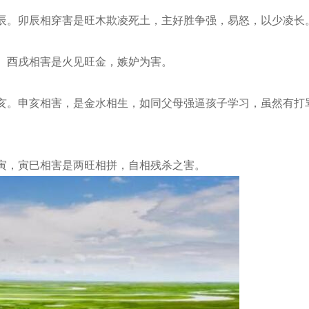
。卯辰相穿害是旺木欺凌死土，主好胜争强，易怒，以少凌长
酉戌相害是火见旺金，嫉妒为害。
。申亥相害，是金水相生，如同父母强逼孩子学习，虽然有打
，寅巳相害是两旺相拼，自相残杀之害。