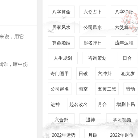
八字算命
六爻占卜
八字详批
居家风水
公司风水
六爻算卦
来说，用它
算命婚姻
起名择日
流年运程
人生规划
咨询策划
日合
我诈，暗中伤
奇门遁甲
日破
六冲卦
犯太岁
公司起名
旬空
五黄二黑
暗动
进神
起名改名
月合
增删卜易
六合卦
退神
学习视频
2022年运势
月破
2022年财位