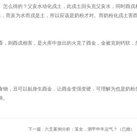
怎么得的？父亥水动化戌土，此戌土回头克父亥水，同时酉戌
水，而亥为水而戌是土，所以应该是奶粉才对。而奶粉化戌土害
，则酉戌相害，是火库中放出的火克了酉金，金被克则钙软，
物，丑可以贴身生酉金，让酉金变强变硬，可理解为也是奶粉
决。
下一篇 : 六爻案例分析：某女，测甲申年运气？（已婚）