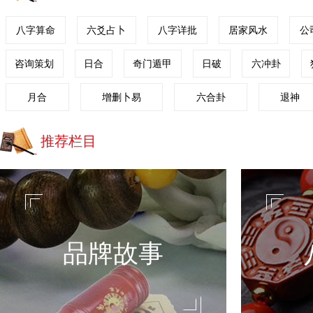
八字算命
六爻占卜
八字详批
居家风水
公
咨询策划
日合
奇门遁甲
日破
六冲卦
月合
增删卜易
六合卦
退神
推荐栏目
环境风水
环境风水
八字算命是根据八字五行来推测出一个人的
八字算命是
事业、财运、爱情等运势，是一种历史悠久
事业、财运
的算命方法。
的算命方法
查看更多